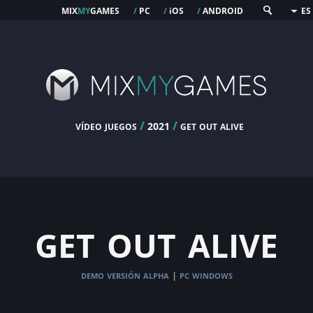
mix
my
games
pc
os
android
/
/
i
/
ES
vídeo juegos
/
/
get out alive
2021
get out alive
demo versión alpha
pc windows
|