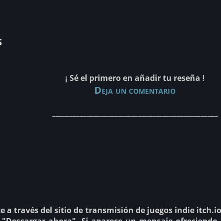
s
¡ Sé el primero en añadir tu reseña !
Deja un comentario
________________________________________________
ce a través del sitio de transmisión de juegos indie itch.