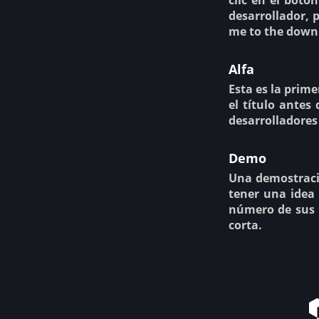
clic en el botó
desarrollador, 
me to the down
Alfa
Esta es la prim
el título antes
desarrolladores
Demo
Una demostració
tener una idea 
número de sus 
corta.