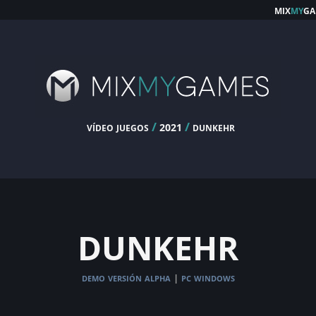
mix
my
ga
vídeo juegos
/
/
dunkehr
2021
dunkehr
demo versión alpha
pc windows
|