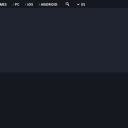
mes
pc
os
android
/
/
i
/
ES