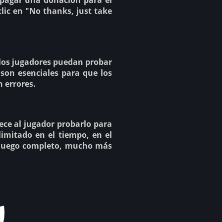
 pagar una donación para el
clic en "No thanks, just take
e los jugadores puedan probar
 son esenciales para que los
 errores.
ece al jugador probarlo para
limitado en el tiempo, en el
l juego completo, mucho más