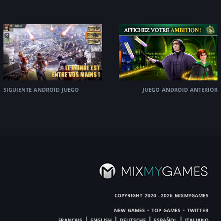
siguiente android juego
juego android anterior
copyright
mixmygames
2020 - 2026
new games
-
top games
-
twitter
français
|
english
|
deutsche
|
español
|
italiano