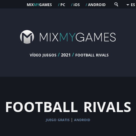
mix
my
games
pc
os
android
/
/
i
/
ES
vídeo juegos
/
/
football rivals
2021
football rivals
juego gratis
android
|