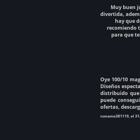
Muy buen ju
divertida, ade
hay que d
recomiendo to
para que te
Oye 100/10 magn
Diseños especta
distribuido qu
puede consegui
ofertas, descar
noname381119, el 31