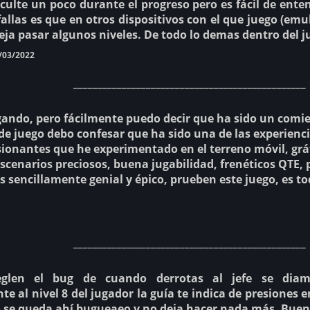
ficulte un poco durante el progreso pero es fácil de ent
allas es que en otros dispositivos con el que juego (emu
eja pasar algunos niveles. De todo lo demas dentro del 
/03/2022
________________________________________________
gando, pero fácilmente puedo decir que ha sido un comi
e juego debo confesar que ha sido una de las experienc
ionantes que he experimentado en el terreno móvil, grá
scenarios preciosos, buena jugabilidad, frenéticos QTE,
es sencillamente genial y épico, prueben este juego, es t
________________________________________________
eglen el bug de cuando derrotas al jefe se diam
al nivel 8 del jugador la guía te indica de presiones en
ro se queda ahí bugueaeo y no deja hacer nada más. Buen 