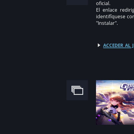
oficial.
El enlace redir
identifíquese co
"Instalar".
acceder al j