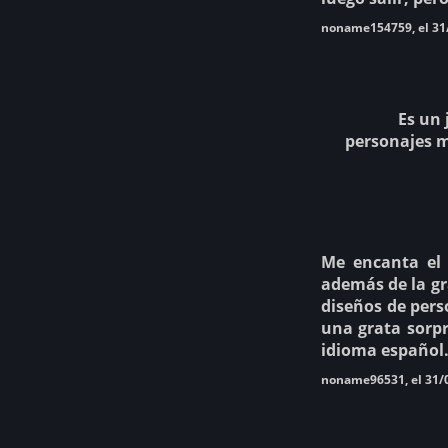
noname154759, el 31
Es un 
personajes m
Me encanta el 
además de la gr
diseños de perso
una grata sorpr
idioma español
noname96531, el 31/