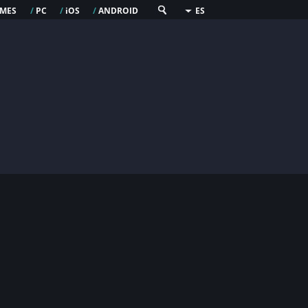
mes
pc
os
android
/
/
i
/
ES