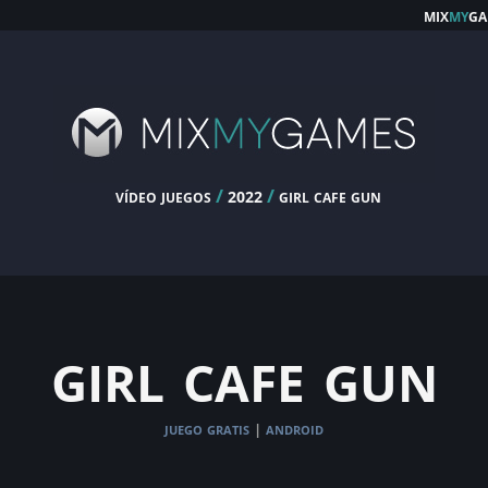
mix
my
ga
vídeo juegos
/
/
girl cafe gun
2022
girl cafe gun
juego gratis
android
|