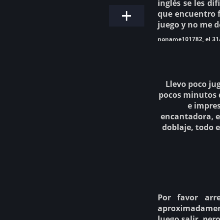
inglés se les di
que encuentro f
juego y no me d
noname101782, el 31
Llevo poco ju
pocos minutos d
e impres
encantadora, e
doblaje, todo 
Por favor arr
aproximadamente 
luego salir, pe