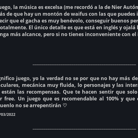
ego, la música es excelsa (me recordó a la de Nier Autóm
más de que hay un montón de waifus con las que puedes
ecir que el gacha es muy benévolo, conseguir buenos pero
talmente. El único detalle es que está en inglés y ojal
nga más alcance, pero si no tienes inconveniente con el
________________________________________________
ifico juego, yo la verdad no se por que no hay más de
culares, mecánica muy fluida, lo personajes y las intera
e están las recompensas. Que te hacen sentir que solo
r free. Un juego que es recomendable al 100% y que 
guenlo no se arrepentirán ♡
/03/2022
________________________________________________