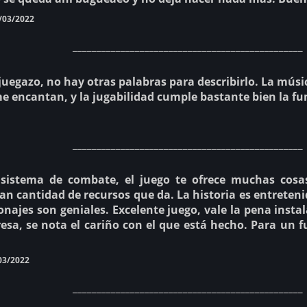
/03/2022
________________________________________________
juegazo, no hay otras palabras para describirlo. La músic
e encantan, y la jugabilidad cumple bastante bien la fu
________________________________________________
sistema de combate, el juego te ofrece muchas cosas 
an cantidad de recursos que da. La historia es entreteni
najes son geniales. Excelente juego, vale la pena instal
esa, se nota el cariño con el que está hecho. Para un f
.
03/2022
________________________________________________