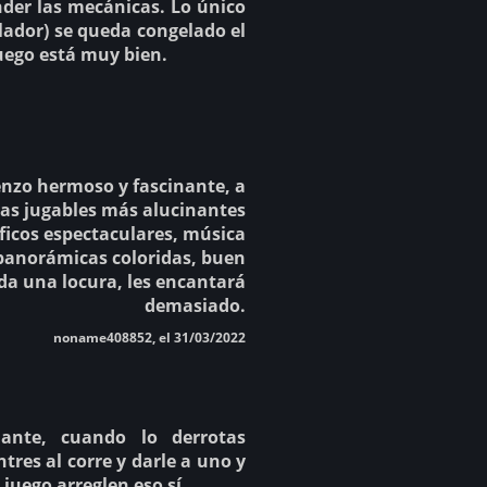
ender las mecánicas. Lo único
lador) se queda congelado el
juego está muy bien.
enzo hermoso y fascinante, a
ias jugables más alucinantes
ficos espectaculares, música
 panorámicas coloridas, buen
oda una locura, les encantará
demasiado.
noname408852, el 31/03/2022
ante, cuando lo derrotas
tres al corre y darle a uno y
juego arreglen eso sí.