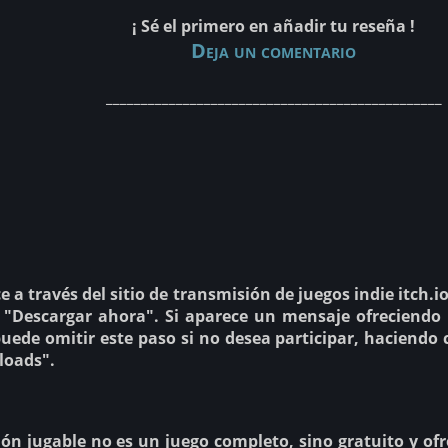
¡ Sé el primero en añadir tu reseña !
Deja un comentario
________________________________________________
ce a través del sitio de transmisión de juegos indie itch.
n "Descargar ahora". Si aparece un mensaje ofreciendo
puede omitir este paso si no desea participar, haciendo 
loads".
n jugable no es un juego completo, sino gratuito y ofr