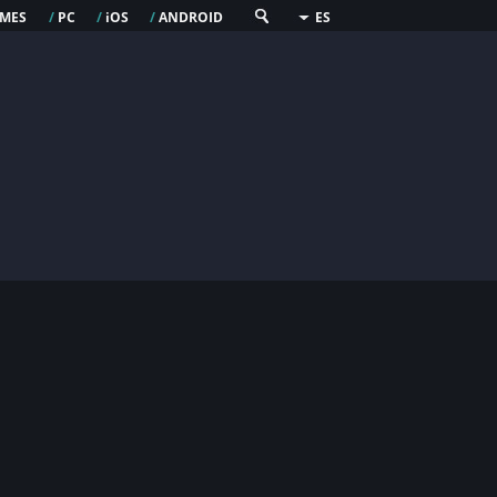
mes
pc
os
android
/
/
i
/
ES