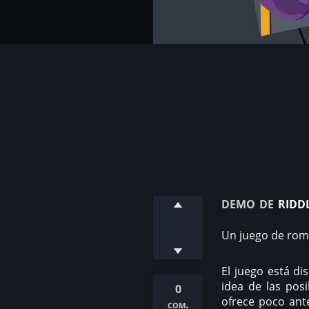
demo de
ridd
Un juego de romp
El juego está d
idea de las posi
0
ofrece poco ant
com.