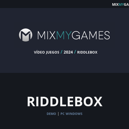
mix
my
ga
vídeo juegos
/
/
riddlebox
2024
riddlebox
demo
pc windows
|