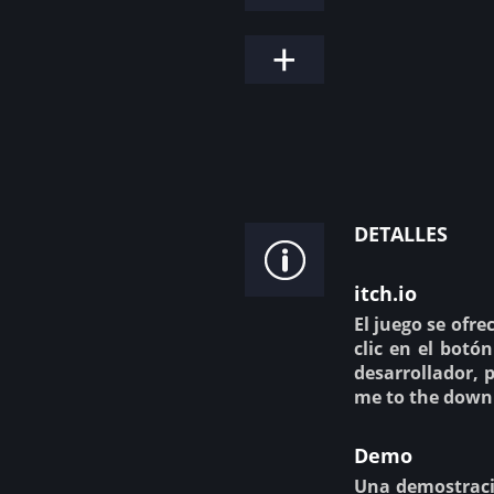
detalles
itch.io
El juego se ofre
clic en el botó
desarrollador, 
me to the down
Demo
Una demostració