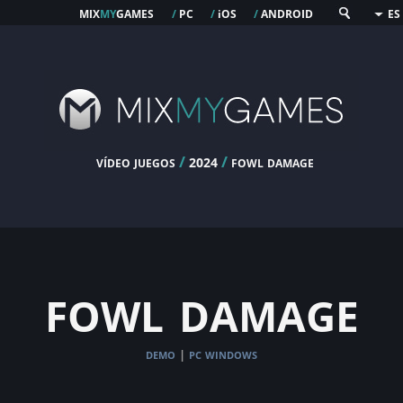
mix
my
games
pc
os
android
/
/
i
/
ES
vídeo juegos
/
/
fowl damage
2024
fowl damage
demo
pc windows
|