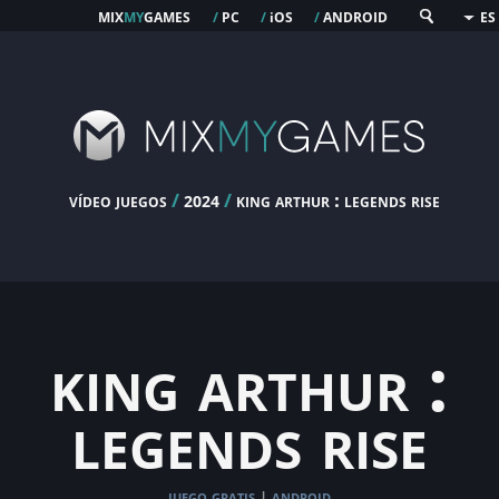
mix
my
games
pc
os
android
/
/
i
/
ES
vídeo juegos
/
/
king arthur : legends rise
2024
king arthur :
legends rise
juego gratis
android
|