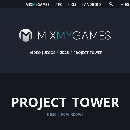
mix
my
games
pc
os
android
/
/
i
/
ES
vídeo juegos
/
/
project tower
2025
project tower
demo
pc windows
|