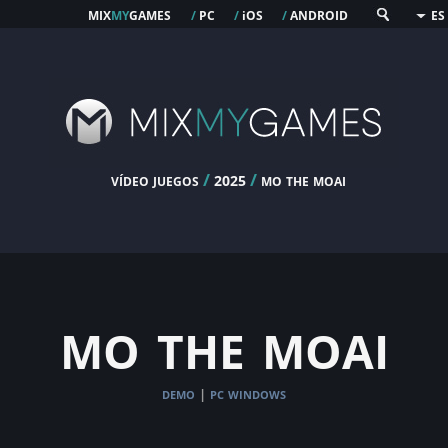
mix
my
games
pc
os
android
/
/
i
/
ES
vídeo juegos
/
/
mo the moai
2025
mo the moai
demo
pc windows
|