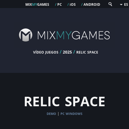
mix
my
games
pc
os
android
/
/
i
/
ES
vídeo juegos
/
/
relic space
2025
relic space
demo
pc windows
|