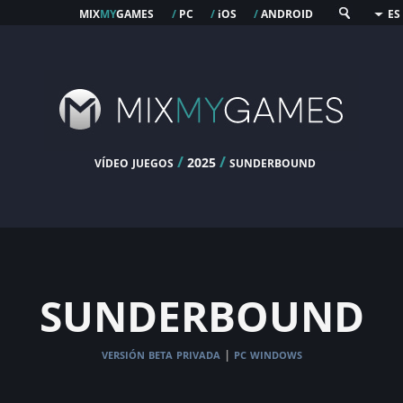
mix
my
games
pc
os
android
/
/
i
/
ES
vídeo juegos
/
/
sunderbound
2025
sunderbound
versión beta privada
pc windows
|