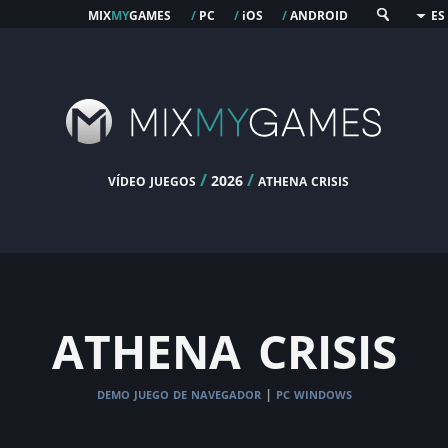
mix
my
games
pc
os
android
/
/
i
/
ES
vídeo juegos
/
/
athena crisis
2026
athena crisis
demo juego de navegador
pc windows
|