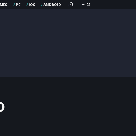
mes
pc
os
android
/
/
i
/
ES
d