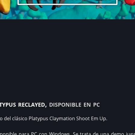
typus reclayed
, disponible en pc
 del clásico Platypus Claymation Shoot Em Up.
isponible para PC con Windows. Se trata de una demo jug