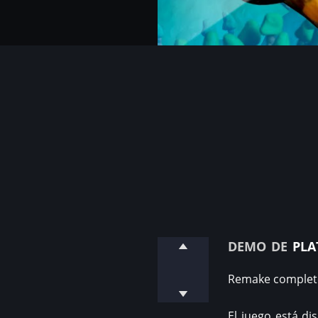
demo de
pla
Remake completo
El juego está d