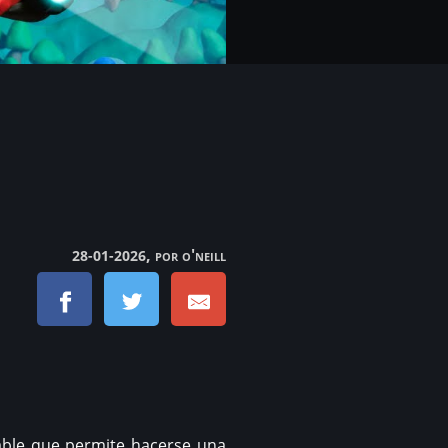
, por o'neill
28-01-2026
able que permite hacerse una