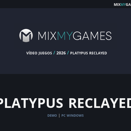
mix
my
ga
vídeo juegos
/
/
platypus reclayed
2026
platypus reclaye
demo
pc windows
|